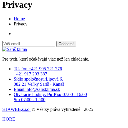
Privacy
Home
Privacy
Odoberať
Pre tých, ktorí očakávajú viac než len chladenie.
Telefón:
+421 905 721 776
+421 917 293 387
Sídlo spoločnosti:
Lipová 6,
082 21 Veľký Šariš - Kanaš
Email:
info@sarisklima.sk
Otváracie hodiny:
Po-Pia:
07:00 - 16:00
So:
07:00 - 12:00
STAWEB,s.r.o.
© Všetky práva vyhradené - 2025 -
HORE