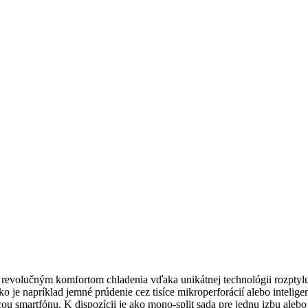
revolučným komfortom chladenia vďaka unikátnej technológii rozptyl
o je napríklad jemné prúdenie cez tisíce mikroperforácií alebo intel
 smartfónu. K dispozícii je ako mono-split sada pre jednu izbu alebo a