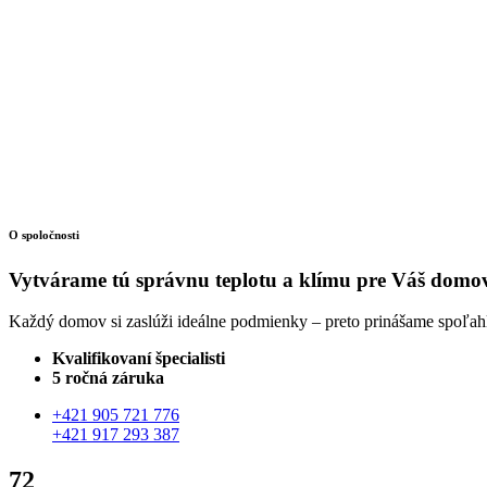
O spoločnosti
Vytvárame tú správnu
teplotu a klímu
pre Váš domo
Každý domov si zaslúži ideálne podmienky – preto prinášame spoľahli
Kvalifikovaní špecialisti
5 ročná záruka
+421 905 721 776
+421 917 293 387
72