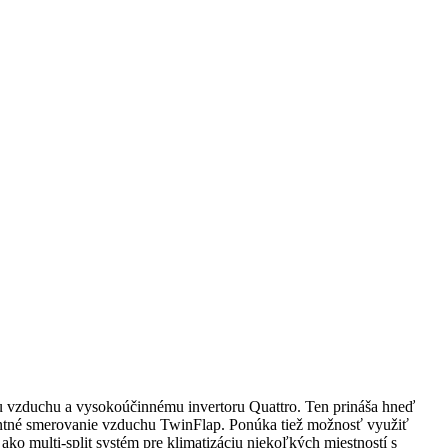
u vzduchu a vysokoúčinnému invertoru Quattro. Ten prináša hneď
igentné smerovanie vzduchu TwinFlap. Ponúka tiež možnosť využiť
ko multi-split systém pre klimatizáciu niekoľkých miestností s