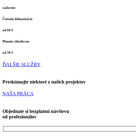
zadarmo
Čistenie klimatizácie
od 60
€
Plnenie chladivom
od 50
€
ĎALŠIE SLUŽBY
Preskúmajte niektoré z našich projektov
NAŠA PRÁCA
Objednate si
bezplatnú návštevu
od profesionálov